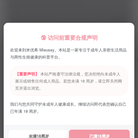
文章
4
商品
35
收藏
0
粉丝
2
发布
排序
4
女性生殖系统的构造、生理功能与健
🔞 访问前重要合规声明
康常识
健康科普
欢迎来到米优希 Mieusey。本站是一家专注于成年人亲密生活用品
30天前
14
与两性生殖健康的科普平台。
男性生殖系统的构造与日常生理常识
【重要声明】
本站严格遵守法律法规，坚决拒绝向未成年人
展示或销售任何成人用品。若您未满 18 周岁，请立即关闭网
健康科普
页并退出浏览。
30天前
10
抽个杯！第一期
我们与您共同守护未成年人健康成长。继续访问即代表您确认自己
已年满 18 周岁。
活动公告
32天前
14
未满18周岁
已满18周岁