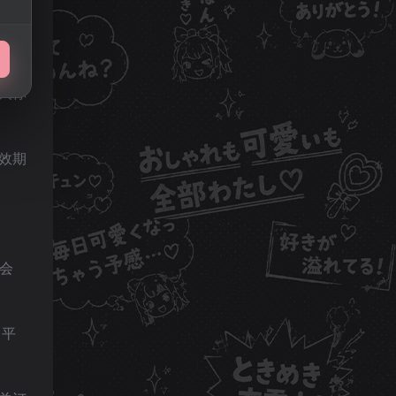
入你
效期
会
，平