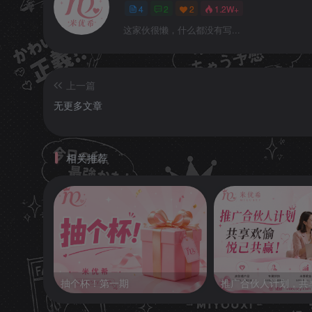
4
2
2
1.2W+
这家伙很懒，什么都没有写...
上一篇
无更多文章
相关推荐
抽个杯！第一期