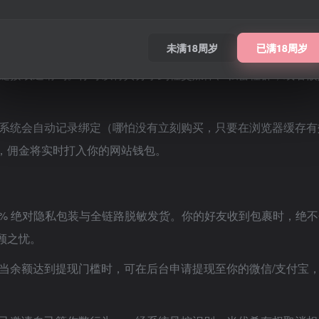
以下步骤操作，全过程自动化统计，无漏单风险：
用户中心
” -> “
推广中心
”。
未满18周岁
已满18周岁
链接或邀请码。你可以将其分享到社交媒体、私密社群，或者嵌
系统会自动记录绑定（哪怕没有立刻购买，只要在浏览器缓存有
，佣金将实时打入你的网站钱包。
0% 绝对隐私包装与全链路脱敏发货。你的好友收到包裹时，绝不
顾之忧。
当余额达到提现门槛时，可在后台申请提现至你的微信/支付宝