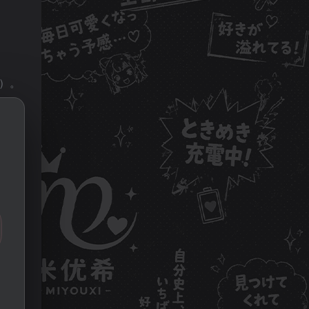
）。
速提