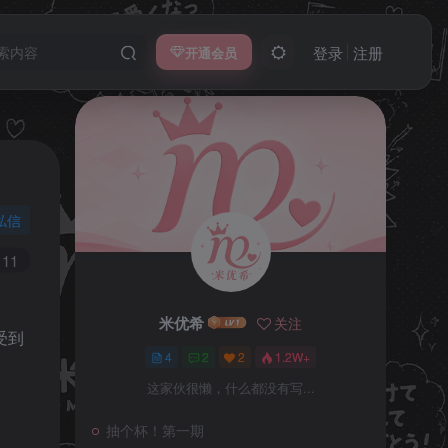
登录
注册
开通会员
私信
11
米优希
关注
米优希
关注
受到
4
2
2
1.2W+
4
2
2
1.2W+
这家伙很懒，什么都没有写...
这家伙很懒，什么都没有写...
抽个杯！第一期
抽个杯！第一期