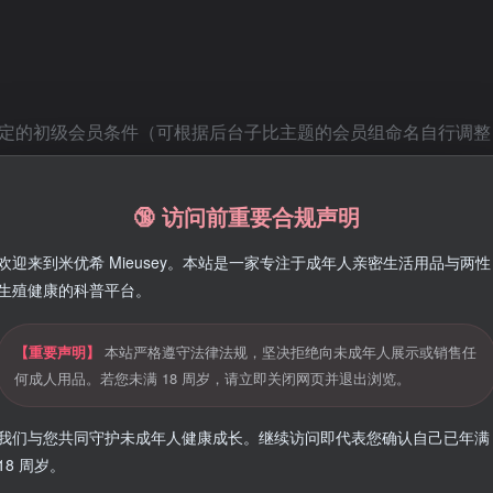
定的初级会员条件（可根据后台子比主题的会员组命名自行调整
🔞 访问前重要合规声明
欢迎来到米优希 Mieusey。本站是一家专注于成年人亲密生活用品与两性
生殖健康的科普平台。
荐订单达到指定额度的深度合作伙伴。
【重要声明】
本站严格遵守法律法规，坚决拒绝向未成年人展示或销售任
包括智能潮玩、两性健康、情趣美学等）无上限现金提成，支持极
何成人用品。若您未满 18 周岁，请立即关闭网页并退出浏览。
我们与您共同守护未成年人健康成长。继续访问即代表您确认自己已年满
18 周岁。